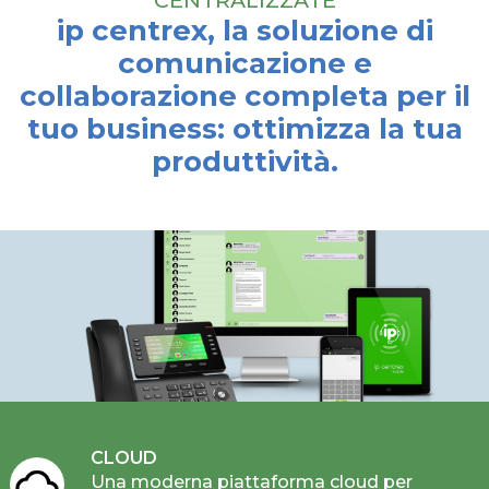
CENTRALIZZATE
ip centrex, la soluzione di
comunicazione e
collaborazione completa per il
tuo business: ottimizza la tua
produttività.
CLOUD
Una moderna piattaforma cloud per