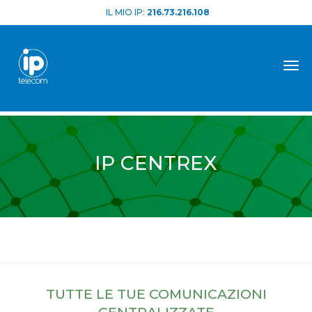
IL MIO IP:
216.73.216.108
Tog
IP CENTREX
Home
Unified Communications
ip centrex
TUTTE LE TUE COMUNICAZIONI