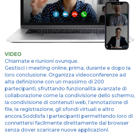
VIDEO
Chiamate e riunioni ovunque.
Gestisci i meeting online, prima, durante e dopo la
loro conclusione. Organizza videoconferenze ad
alta definizione con un massimo di 200
partecipanti, sfruttando funzionalità avanzate di
collaborazione come la condivisione dello schermo,
la condivisione di contenuti web, l’annotazione di
file, la registrazione, gli sfondi virtuali e altro
ancora.Soddisfa i partecipanti permettendo loro di
connettersi facilmente direttamente dal browser
senza dover scaricare nuove applicazioni.