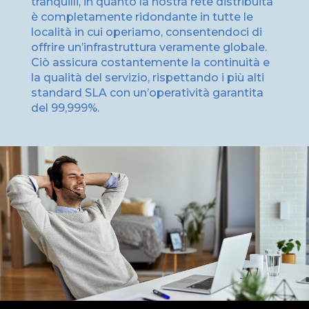
tranquilli, in quanto la nostra rete distribuita
è completamente ridondante in tutte le
località in cui operiamo, consentendoci di
offrire un’infrastruttura veramente globale.
Ciò assicura costantemente la continuità e
la qualità del servizio, rispettando i più alti
standard SLA con un’operatività garantita
del 99,999%.