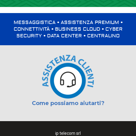
MESSAGGISTICA • ASSISTENZA PREMIUM •
CONNETTIVITÀ • BUSINESS CLOUD • CYBER
SECURITY • DATA CENTER • CENTRALINO
Come possiamo aiutarti?
ip telecom srl