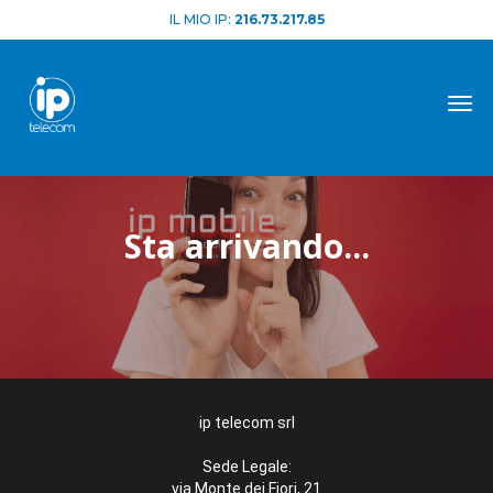
IL MIO IP:
216.73.217.85
Tog
Sta arrivando...
ip telecom srl
Sede Legale:
via Monte dei Fiori, 21