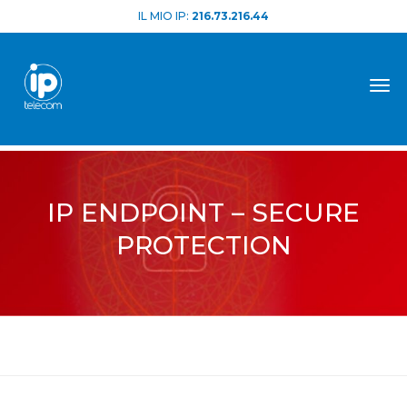
IL MIO IP:
216.73.216.44
Tog
IP ENDPOINT – SECURE
PROTECTION
Home
Cyber Security
ip endpoint – secure protection