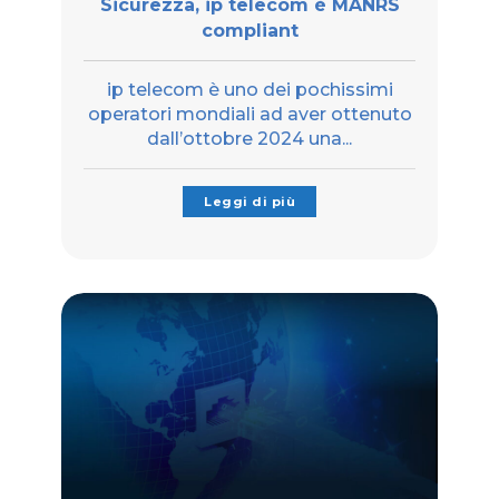
Sicurezza, ip telecom è MANRS
compliant
ip telecom è uno dei pochissimi
operatori mondiali ad aver ottenuto
dall’ottobre 2024 una...
Leggi di più