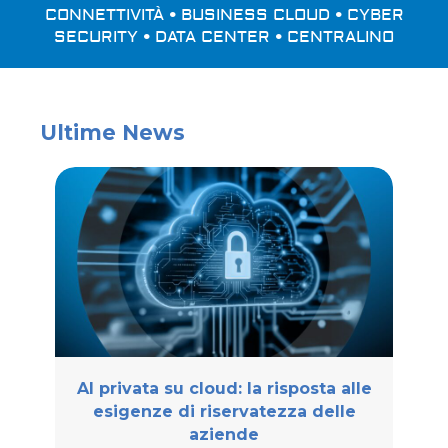
CONNETTIVITÀ • BUSINESS CLOUD • CYBER
SECURITY • DATA CENTER • CENTRALINO
Ultime News
AI privata su cloud: la risposta alle
esigenze di riservatezza delle
aziende