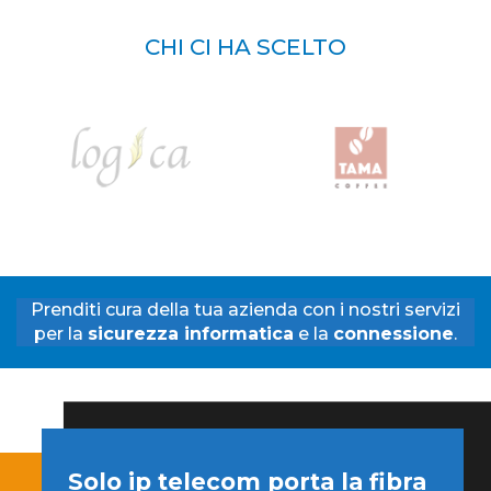
CHI CI HA SCELTO
Prenditi cura della tua azienda con i nostri servizi
per la
sicurezza informatica
e la
connessione
.
Solo ip telecom porta la fibra