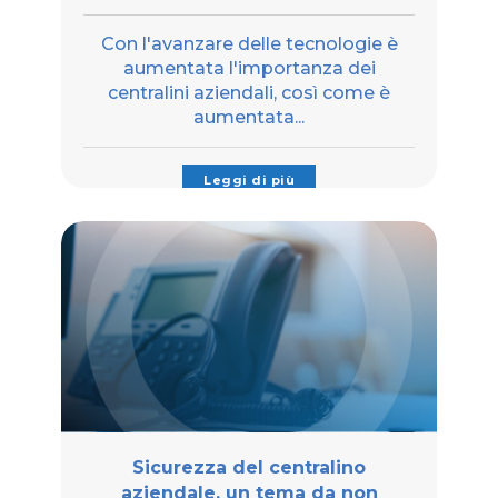
Con l'avanzare delle tecnologie è
aumentata l'importanza dei
centralini aziendali, così come è
aumentata...
Leggi di più
Sicurezza del centralino
aziendale, un tema da non