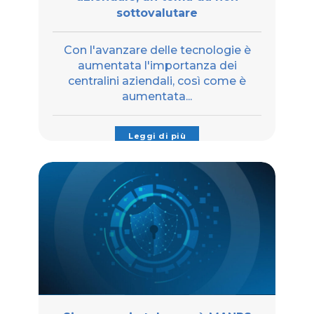
sottovalutare
Con l'avanzare delle tecnologie è
aumentata l'importanza dei
centralini aziendali, così come è
aumentata...
Leggi di più