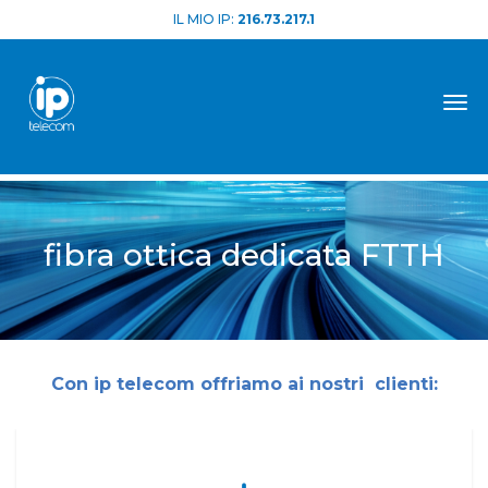
IL MIO IP:
216.73.217.1
Tog
fibra ottica dedicata FTTH
Con ip telecom offriamo ai nostri clienti: