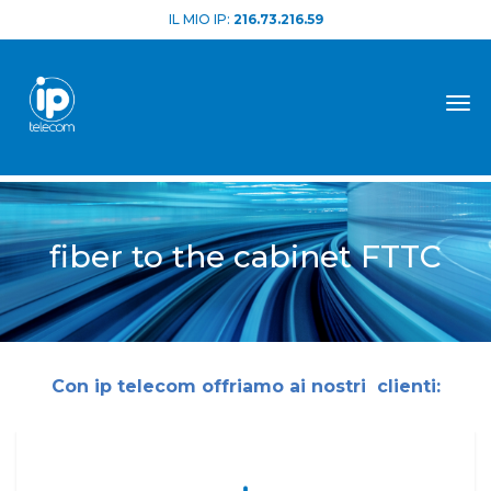
IL MIO IP:
216.73.216.59
Tog
fiber to the cabinet FTTC
Con ip telecom offriamo ai nostri clienti: