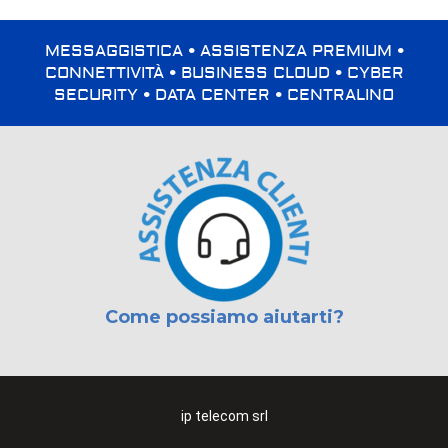
MESSAGGISTICA • ASSISTENZA PREMIUM •
CONNETTIVITÀ • BUSINESS CLOUD • CYBER
SECURITY • DATA CENTER • CENTRALINO
Come possiamo aiutarti?
ip telecom srl