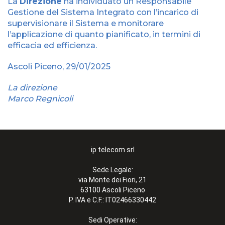
La
Direzione
ha individuato un Responsabile
Gestione del Sistema Integrato con l’incarico di
supervisionare il Sistema e monitorare
l’applicazione di quanto pianificato, in termini di
efficacia ed efficienza.
Ascoli Piceno, 29/01/2025
La direzione
Marco Regnicoli
ip telecom srl
Sede Legale:
via Monte dei Fiori, 21
63100 Ascoli Piceno
P. IVA e C.F.: IT02466330442
Sedi Operative: